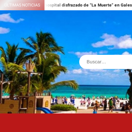
Saltar
ejado de un hospital disfrazado de “La Muerte” en Gales
ÚLTIMAS NOTICIAS
EE. U
al
contenido
Buscar