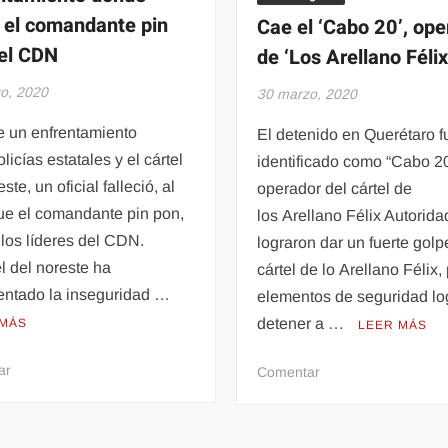
 el comandante pin
Cae el ‘Cabo 20’, ope
el CDN
de ‘Los Arellano Félix
o, 2020
30 marzo, 2020
e un enfrentamiento
El detenido en Querétaro f
olicías estatales y el cártel
identificado como “Cabo 2
ste, un oficial falleció, al
operador del cártel de
ue el comandante pin pon,
los Arellano Félix Autorid
los líderes del CDN.
lograron dar un fuerte golp
el del noreste ha
cártel de lo Arellano Félix,
entado la inseguridad …
elementos de seguridad lo
detener a …
 MÁS
LEER MÁS
en
ar
en
Comentar
NARCOS:
Cae
Así
el
fue
‘Cabo