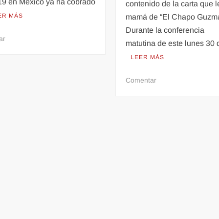
19 en México ya ha cobrado
contenido de la carta que le
ER MÁS
mamá de “El Chapo Guzmá
Durante la conferencia
en
ar
matutina de este lunes 30
AMLO
LEER MÁS
blindará
a
en
Comentar
México
AMLO
y
revela
no
contenido
usará
de
la
la
fuerza
carta
pública
que
por
recibió
coronavirus
de
la
mamá
de