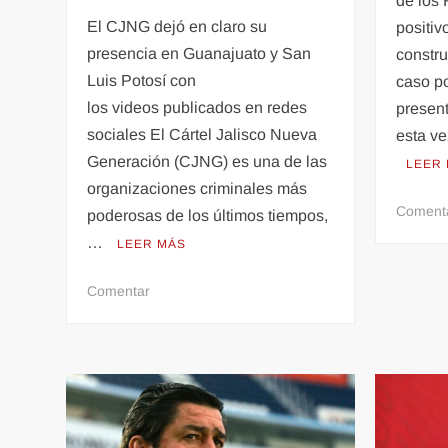
de los
El CJNG dejó en claro su
positiv
presencia en Guanajuato y San
constr
Luis Potosí con
caso p
los videos publicados en redes
presen
sociales El Cártel Jalisco Nueva
esta ve
Generación (CJNG) es una de las
LEER
organizaciones criminales más
Coment
poderosas de los últimos tiempos,
…
LEER MÁS
en
Comentar
VIDEO:
Armados
y
con
música
sicarios