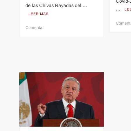
Covid-
de las Chivas Rayadas del …
…
LE
LEER MÁS
Coment
en
Comentar
Luis
Fernando
Tena
asegura
que
a
las
Chivas
les
falta
mejorar