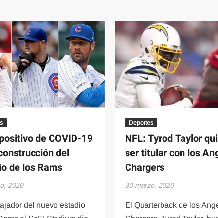
el
20’,
enfrentamiento
operador
donde
de
murió
‘Los
el
Arellano
comandante
Félix’
pin
pon
del
CDN
Deportes
s
NFL: Tyrod Taylor qu
positivo de COVID-19
ser titular con los An
 construcción del
Chargers
io de los Rams
30 marzo, 2020
o, 2020
El Quarterback de los Ang
ajador del nuevo estadio