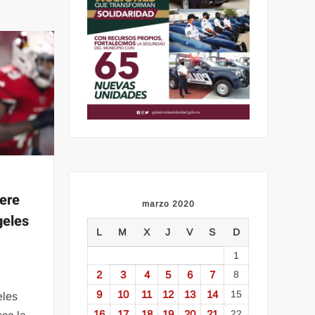
iere
marzo 2020
geles
L
M
X
J
V
S
D
1
2
3
4
5
6
7
8
9
10
11
12
13
14
15
eles
16
17
18
19
20
21
22