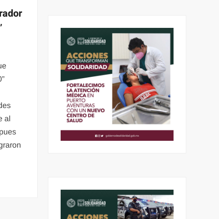
rador
’
ue
0”
ades
e al
 pues
graron