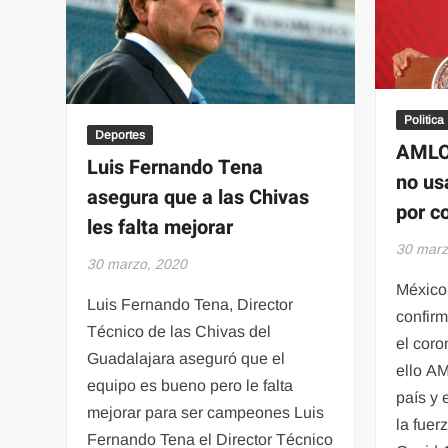
del
CJNG
pasean
por
Guanajuato
y
Politica
Deportes
SLP
AMLO 
Luis Fernando Tena
no us
asegura que a las Chivas
por c
les falta mejorar
30 marz
30 marzo, 2020
México 
Luis Fernando Tena, Director
confir
Técnico de las Chivas del
el coro
Guadalajara aseguró que el
ello AM
equipo es bueno pero le falta
país y 
mejorar para ser campeones Luis
la fuer
Fernando Tena el Director Técnico