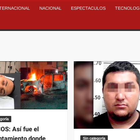
NTERNACIONAL
NACIONAL
ESPECTACULOS
TECNOLOG
egoría
S: Así fue el
ntamiento donde
Sin categoría