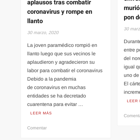
aplausos tras combatir
murió
coronavirus y rompe en
pon d
llanto
30 marz
30 marzo, 2020
Durant
La joven paramédico rompió en
entre p
llanto luego que sus vecinos le
del nore
aplaudieron y agradecieron su
igual q
labor para combatir el coronavirus
uno de 
Debido a la pandemia
El cárt
de coronavirus en muchas
increm
entidades se ha decretado
LEER
cuarentena para evitar …
LEER MÁS
Coment
en
Comentar
VIDEO