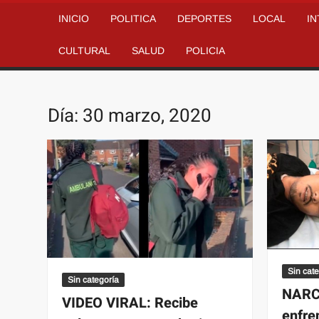
INICIO
POLITICA
DEPORTES
LOCAL
I
CULTURAL
SALUD
POLICIA
Día:
30 marzo, 2020
Sin cat
Sin categoría
NARCO
VIDEO VIRAL: Recibe
enfre