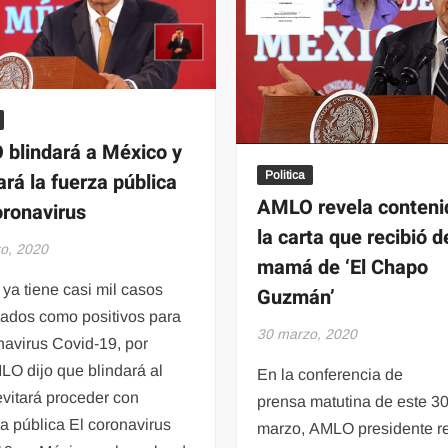
de
los
Rams
blindará a México y
ará la fuerza pública
Politica
AMLO revela conteni
oronavirus
la carta que recibió d
o, 2020
mamá de ‘El Chapo
ya tiene casi mil casos
Guzmán’
mados como positivos para
30 marzo, 2020
navirus Covid-19, por
LO dijo que blindará al
En la conferencia de
evitará proceder con
prensa matutina de este 3
za pública El coronavirus
marzo, AMLO presidente re