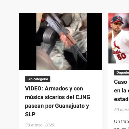
VIRAL:
Recibe
aplausos
tras
combatir
coronavirus
y
rompe
en
llanto
Deporte
Sin categoría
Caso 
VIDEO: Armados y con
en la
música sicarios del CJNG
estad
pasean por Guanajuato y
30 marz
SLP
Un trab
30 marzo, 2020