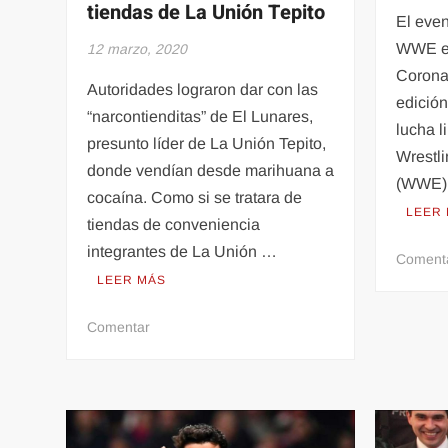
tiendas de La Unión Tepito
El eve
WWE en
12 marzo, 2020
Coronav
Autoridades lograron dar con las
edició
“narcontienditas” de El Lunares,
lucha l
presunto líder de La Unión Tepito,
Wrestli
donde vendían desde marihuana a
(WWE) 
cocaína. Como si se tratara de
LEER
tiendas de conveniencia
integrantes de La Unión …
Coment
LEER MÁS
en
Comentar
Las
“narcotienditas”
de
Él
Lunares,