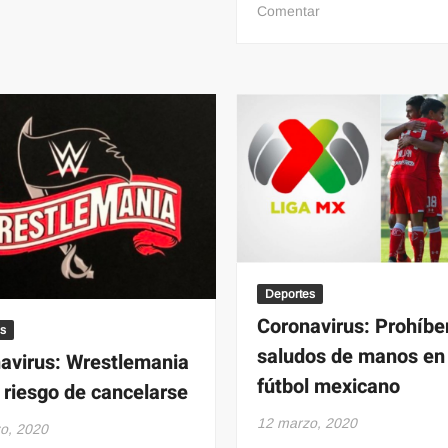
en
Comentar
de
Revelan
sala
casos
de
de
la
acoso
SCJN
sexual
contra
en
Quintana
el
Roo
CECyTE
3
de
Cancún,
acusan
Deportes
a
Coronavirus: Prohíbe
s
maestros
saludos de manos en 
en
avirus: Wrestlemania
tendederos
fútbol mexicano
 riesgo de cancelarse
12 marzo, 2020
o, 2020