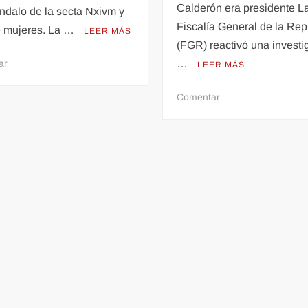
Calderón era presidente L
ndalo de la secta Nxivm y
Fiscalía General de la Rep
de mujeres. La …
LEER MÁS
(FGR) reactivó una investi
en
ar
…
LEER MÁS
Vicente
Fox:
en
Comentar
Hija
Funcionario
involucrada
del
en
ISSSTE
secta
en
Nxivm
sexenio
y
de
trata
Calderón
de
acusado
mujeres
de
corrupción