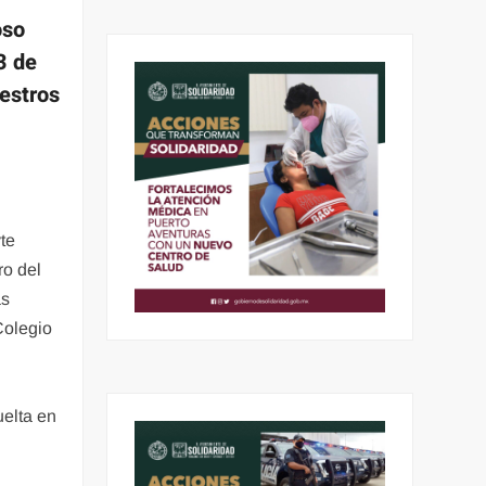
oso
3 de
estros
te
ro del
ás
Colegio
elta en