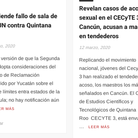
Revelan casos de ac
iende fallo de sala de
sexual en el CECyTE 
JN contra Quintana
Cancún, acusan a ma
en tendederos
o, 2020
12 marzo, 2020
a versión de que la Segunda
Replicando el movimiento
dopta consideraciones del
nacional, jóvenes del Cecy
o de Reclamación
3 han realizado el tendede
ido por Yucatán sobre el
acoso, los maestros los m
 límites entra estados de la
señalados en Cancún. El 
la; no hay notificación aún
de Estudios Científicos y
ER MÁS
Tecnológicos de Quintana
Roo CECYTE 3, está envu
en
ar
…
LEER MÁS
Trasciende
fallo