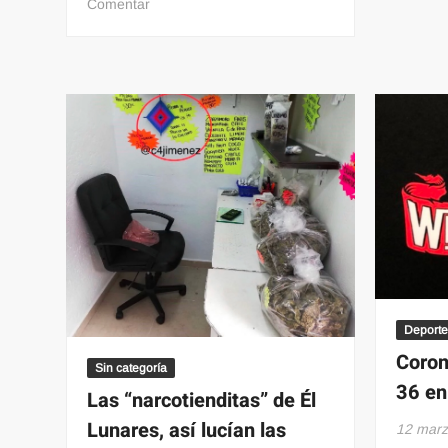
en
Comentar
VIRAL:
Artista
crea
animales
de
lana
de
aspecto
realista
y
son
una
sensación
(FOTOS)
Deporte
Coron
Sin categoría
36 en
Las “narcotienditas” de Él
Lunares, así lucían las
12 marz