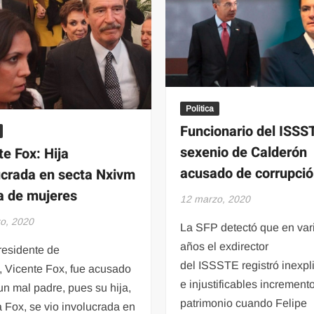
mexicano
Politica
Funcionario del ISSS
sexenio de Calderón
te Fox: Hija
acusado de corrupci
ucrada en secta Nxivm
ta de mujeres
12 marzo, 2020
o, 2020
La SFP detectó que en var
años el exdirector
residente de
del ISSSTE registró inexpl
, Vicente Fox, fue acusado
e injustificables increment
un mal padre, pues su hija,
patrimonio cuando Felipe
a Fox, se vio involucrada en