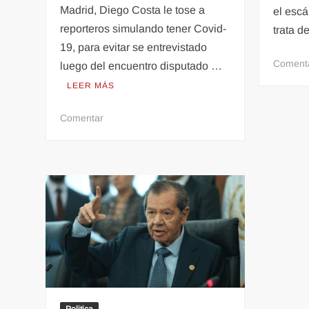
Madrid, Diego Costa le tose a
el escá
reporteros simulando tener Covid-
trata 
19, para evitar se entrevistado
Coment
luego del encuentro disputado …
LEER MÁS
en
Comentar
Coronavirus:
Diego
Costa
hace
BROMITA
a
reporteros
con
COVID-
19
(VÍDEO)