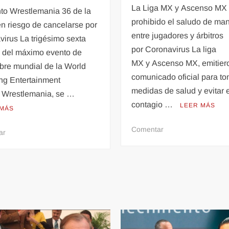
La Liga MX y Ascenso MX
nto Wrestlemania 36 de la
prohibido el saludo de ma
 riesgo de cancelarse por
entre jugadores y árbitros
irus La trigésimo sexta
por Coronavirus La liga
n del máximo evento de
MX y Ascenso MX, emitier
ibre mundial de la World
comunicado oficial para t
ng Entertainment
medidas de salud y evitar 
Wrestlemania, se …
contagio …
LEER MÁS
 MÁS
en
Comentar
en
ar
Coronavirus:
Coronavirus:
Prohíben
Wrestlemania
saludos
36
de
en
manos
riesgo
en
de
el
cancelarse
fútbol