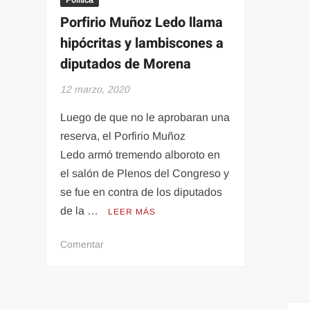
Politica
Porfirio Muñoz Ledo llama
hipócritas y lambiscones a
diputados de Morena
12 marzo, 2020
Luego de que no le aprobaran una
reserva, el Porfirio Muñoz
Ledo armó tremendo alboroto en
el salón de Plenos del Congreso y
se fue en contra de los diputados
de la …
LEER MÁS
en
Comentar
Porfirio
Muñoz
Ledo
llama