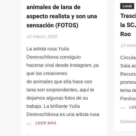
animales de lana de
Local
Trasc
aspecto realista y son una
la SC
sensación (FOTOS)
Roo
12 marzo, 2020
12 marz
La artista rusa Yulia
Derevschikova consiguio
Circul
hacerse viral desde Instagram, ya
Sala a
que las creaciones
Recurs
de animales que ella hace con
promov
lana son sorprendentes, aquí te
tema de
dejamos algunas fotos de su
Penínsu
trabajo. La brillante Yulia
…
LE
Derevschikova es una artista rusa
Coment
…
LEER MÁS