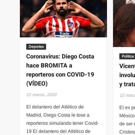
así
lucían
las
tiendas
de
La
Unión
Deportes
Tepito
Coronavirus: Diego Costa
Politica
hace BROMITA a
Vicen
reporteros con COVID-19
invol
(VÍDEO)
y tra
12 marzo, 2020
12 marz
El delantero del Atlético de
El ex p
Madrid, Diego Costa le tose a
México
reporteros simulando tener Covid-
de ser 
19 El delantero del Atlético de
Cristin