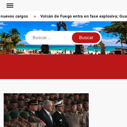
Saltar
al
evos cargos
Volcán de Fuego entra en fase explosiva; Guatem
contenido
Buscar