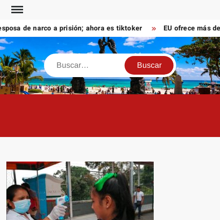
Saltar
al
sa de narco a prisión; ahora es tiktoker
EU ofrece más de 10
contenido
Buscar