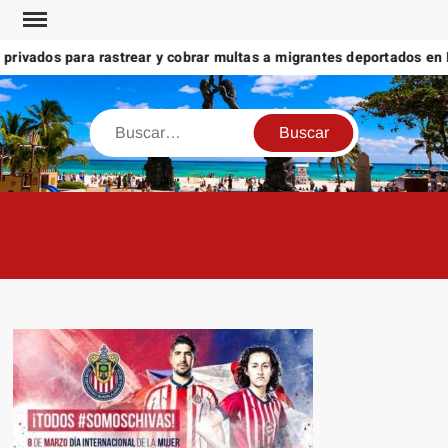
Saltar
al
rivados para rastrear y cobrar multas a migrantes deportados en M
contenido
Buscar