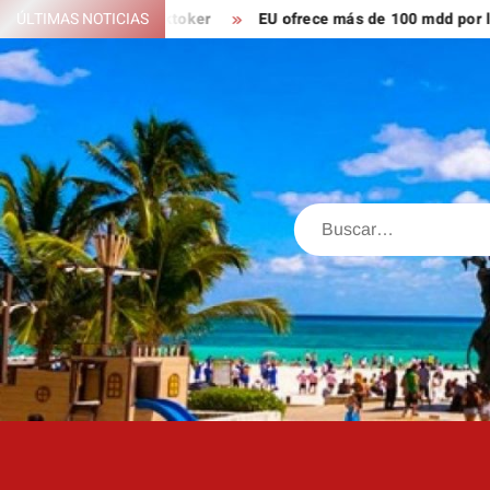
Saltar
; ahora es tiktoker
ÚLTIMAS NOTICIAS
EU ofrece más de 100 mdd por líderes d
al
contenido
Buscar