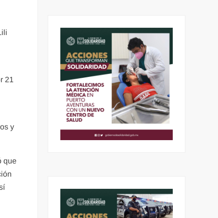
ili
r 21
os y
ó que
ción
sí