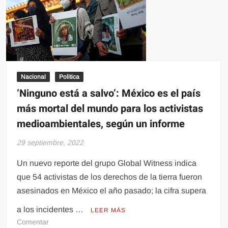
Alemania
Nacional
Politica
‘Ninguno está a salvo’: México es el país
más mortal del mundo para los activistas
medioambientales, según un informe
29 septiembre, 2022
Un nuevo reporte del grupo Global Witness indica
que 54 activistas de los derechos de la tierra fueron
asesinados en México el año pasado; la cifra supera
a los incidentes …
LEER MÁS
en
Comentar