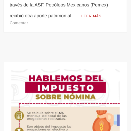
través de la ASF. Petróleos Mexicanos (Pemex)
recibió otra aporte patrimonial …
LEER MÁS
en
Comentar
Gobierno
de
México
aporta
a
Pemex
patrimonio
de
US$
800
millones