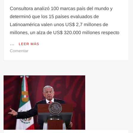
Consultora analizó 100 marcas país del mundo y
determinó que los 15 países evaluados de
Latinoamérica valen unos US$ 2,7 millones de
millones, un alza de US$ 320.000 millones respecto
…
LEER MÁS
en
Comentar
México
tiene
la
marca
país
más
valorada
de
Latinoamérica:
así
quedaron
Colombia,