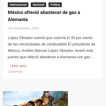
Internacional
Perú
Nacional
Politica
y
México ofreció abastecer de gas a
Chile
Alemania
29 septiembre, 2022
López Obrador estimó que cubriría el 30 por ciento
de las necesidades de combustible El presidente de
México, Andrés Manuel López Obrador, reveló este
jueves que ofreció abastecer a Alemania con gas …
LEER MÁS
en
Comentar
México
ofreció
abastecer
de
gas
a