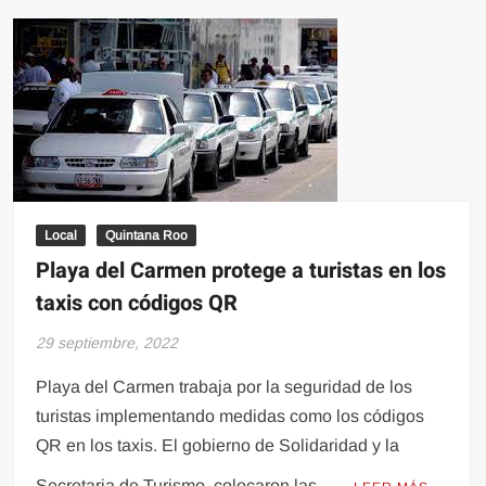
traductores
deja
tras
las
rejas
a
indígenas
Local
Quintana Roo
Playa del Carmen protege a turistas en los
taxis con códigos QR
29 septiembre, 2022
Playa del Carmen trabaja por la seguridad de los
turistas implementando medidas como los códigos
QR en los taxis. El gobierno de Solidaridad y la
Secretaria de Turismo, colocaron las …