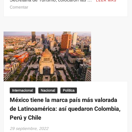
LEER MÁS
en
Comentar
Playa
del
Carmen
protege
a
turistas
en
los
taxis
con
códigos
QR
Internacional
Nacional
Politica
México tiene la marca país más valorada
de Latinoamérica: así quedaron Colombia,
Perú y Chile
29 septiembre, 2022