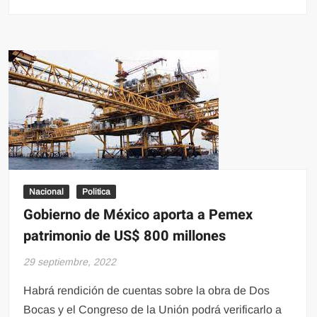
‘Ninguno
está
a
salvo’:
México
es
el
país
más
mortal
del
mundo
Nacional
Politica
para
Gobierno de México aporta a Pemex
los
patrimonio de US$ 800 millones
activistas
medioambientales,
29 septiembre, 2022
según
un
Habrá rendición de cuentas sobre la obra de Dos
informe
Bocas y el Congreso de la Unión podrá verificarlo a