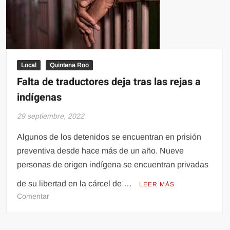
Local
Quintana Roo
Falta de traductores deja tras las rejas a
indígenas
29 septiembre, 2022
Algunos de los detenidos se encuentran en prisión
preventiva desde hace más de un año. Nueve
personas de origen indígena se encuentran privadas
de su libertad en la cárcel de …
LEER MÁS
en
Comentar
Falta
de