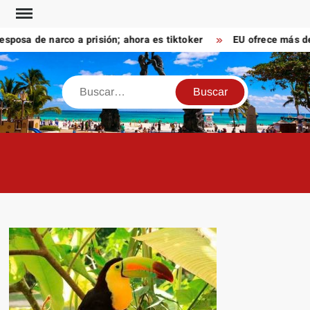
Saltar
al
sa de narco a prisión; ahora es tiktoker
EU ofrece más de 1
contenido
Buscar