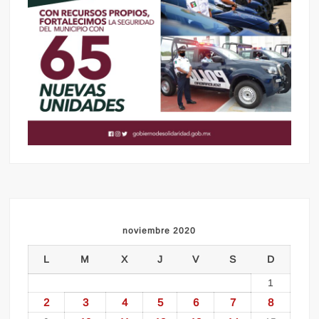
noviembre 2020
L
M
X
J
V
S
D
1
2
3
4
5
6
7
8