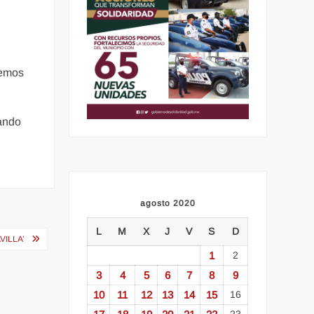
remos
uando
agosto 2020
L
M
X
J
V
S
D
VILLA’
1
2
3
4
5
6
7
8
9
10
11
12
13
14
15
16