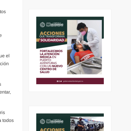
tos
e
ue el
ación
s
entar,
ris
a todos