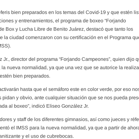
éferis bien preparados en los temas del Covid-19 y que estén lis
nciones y entrenamientos, el programa de boxeo “Forjando
Box y Lucha Libre de Benito Juárez, destacó que tanto los
 de la ciudad comenzaron con su certificación en el Programa qu
IMSS).
z Jr., director del programa “Forjando Campeones”, quien dijo q
 la nueva normalidad, ya que una vez que se autorice la realiz
 estén bien preparados.
ctivarán hasta que el semáforo este en color verde, por eso no
 pidan y obvio, ante cualquier situación que se nos pueda pres
ada al boxeo”, indicó Eliseo González Jr.
dores y staff de los diferentes gimnasios, así como jueces y réfe
ntó el IMSS para la nueva normalidad, ya que a partir de ahor
sanitizante y el uso de cubrebocas.