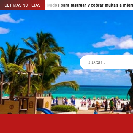
Saltar
 contratar a privados para rastrear y cobrar multas a migrantes de
ÚLTIMAS NOTICIAS
al
contenido
Buscar