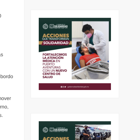
0
as
 bordo
mover
rno,
s.