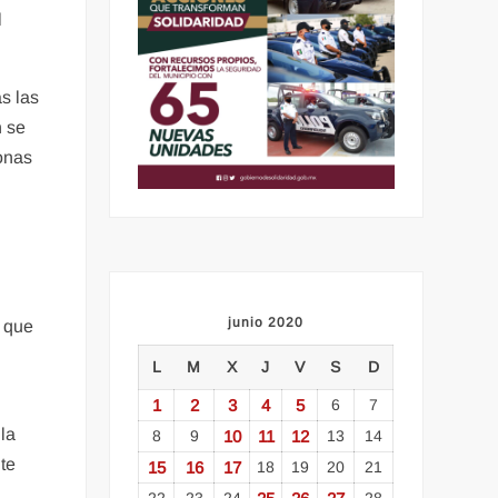
l
s las
n se
onas
junio 2020
d que
L
M
X
J
V
S
D
1
2
3
4
5
6
7
la
8
9
10
11
12
13
14
te
15
16
17
18
19
20
21