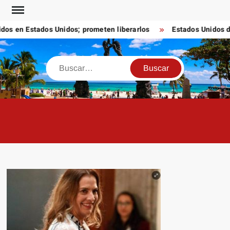
Saltar
al
s en Estados Unidos; prometen liberarlos
Estados Unidos dest
contenido
Buscar