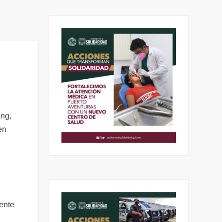
ing,
en
ente