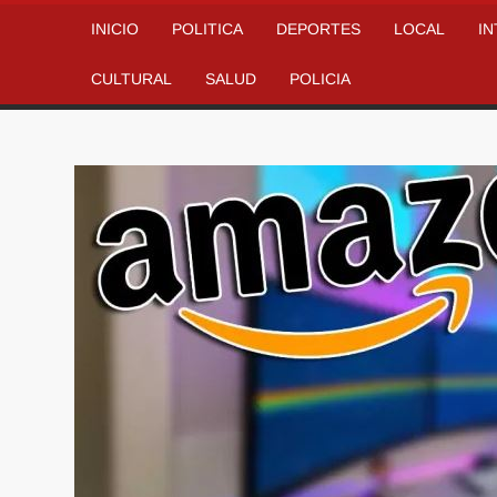
INICIO
POLITICA
DEPORTES
LOCAL
I
CULTURAL
SALUD
POLICIA