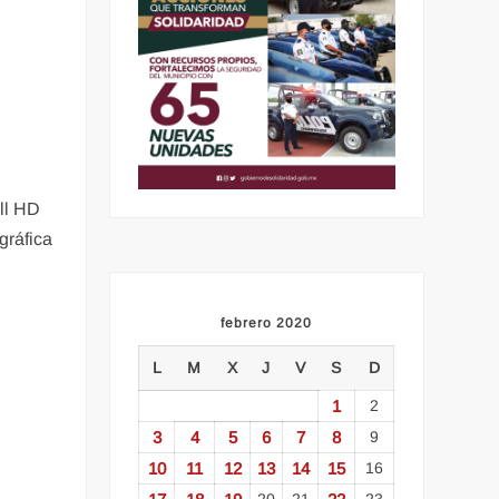
ll HD
gráfica
febrero 2020
L
M
X
J
V
S
D
1
2
3
4
5
6
7
8
9
10
11
12
13
14
15
16