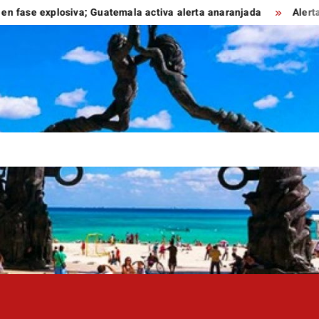
xplosiva; Guatemala activa alerta anaranjada
Alerta por ret