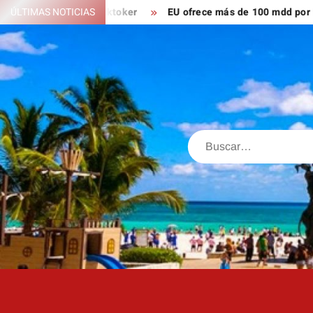
Saltar
 ahora es tiktoker
ÚLTIMAS NOTICIAS
EU ofrece más de 100 mdd por líderes del
al
contenido
Buscar