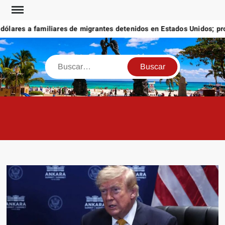
Saltar
al
ares a familiares de migrantes detenidos en Estados Unidos; prome
contenido
Buscar