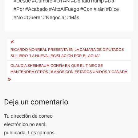
#Desde #Cumbre #OTAN #DonaldTrump #Da
#Por #Acabado #AltoAlFuego #Con #Irán #Dice
#No #Querer #Negociar #Más
Navegación
de
RICARDO MONREAL PRESENTA EN LA CÁMARA DE DIPUTADOS
SU LIBRO “LA NUEVA LEGISLACIÓN POR EL AGUA”
entradas
CLAUDIA SHEINBAUM CONFÍA EN QUE EL T-MEC SE
MANTENDRÁ OTROS 16 AÑOS CON ESTADOS UNIDOS Y CANADÁ
Deja un comentario
Tu dirección de correo
electrónico no será
publicada.
Los campos