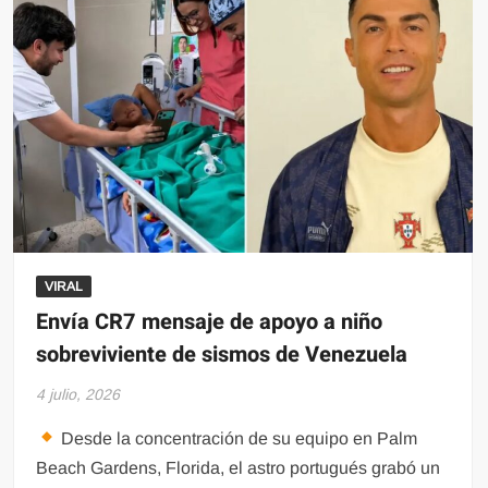
una
camioneta,
aseguran
50
kilos
de
metanfetamina
en
Hidalgo
VIRAL
Envía CR7 mensaje de apoyo a niño
sobreviviente de sismos de Venezuela
4 julio, 2026
Desde la concentración de su equipo en Palm
Beach Gardens, Florida, el astro portugués grabó un