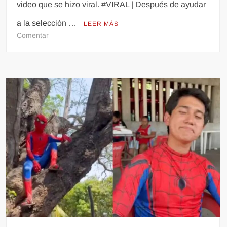
video que se hizo viral. #VIRAL | Después de ayudar
a la selección …
LEER MÁS
en
Comentar
Envía
CR7
mensaje
de
apoyo
a
niño
sobreviviente
de
sismos
de
Venezuela