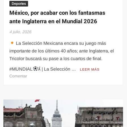
está
Deportes
lejos”
México, por acabar con los fantasmas
ante Inglaterra en el Mundial 2026
4 julio, 2026
La Selección Mexicana encara su juego más
importante de los últimos 40 años; ante Inglaterra, el
Tricolor buscará su pase a los cuartos de final.
#MUNDIAL
 | La Selección …
LEER MÁS
en
Comentar
México,
por
acabar
con
los
fantasmas
ante