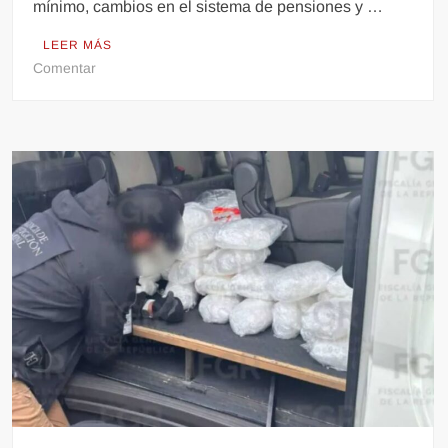
mínimo, cambios en el sistema de pensiones y …
LEER MÁS
en
Comentar
Cuba
anuncia
aumento
al
salario
mínimo
y
modificación
a
pensiones