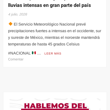
lluvias intensas en gran parte del país
4 julio, 2026
El Servicio Meteorológico Nacional prevé
precipitaciones fuertes a intensas en el occidente, sur
y sureste de México, mientras el noroeste mantendrá
temperaturas de hasta 45 grados Celsius
#NACIONAL
…
LEER MÁS
en
Comentar
Ondas
tropicales
14
y
15
provocarán
lluvias
intensas
en