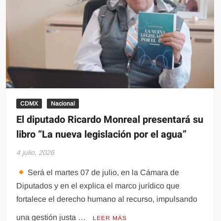
por
la
polarización
CDMX
Nacional
El diputado Ricardo Monreal presentará su
libro “La nueva legislación por el agua”
4 julio, 2026
Será el martes 07 de julio, en la Cámara de
Diputados y en el explica el marco jurídico que
fortalece el derecho humano al recurso, impulsando
una gestión justa …
LEER MÁS