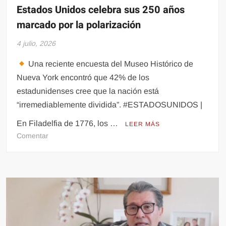
Estados Unidos celebra sus 250 años
marcado por la polarización
4 julio, 2026
Una reciente encuesta del Museo Histórico de
Nueva York encontró que 42% de los
estadunidenses cree que la nación está
“irremediablemente dividida”. #ESTADOSUNIDOS |
En Filadelfia de 1776, los …
LEER MÁS
en
Comentar
Estados
Unidos
celebra
sus
250
años
marcado