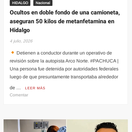
HIDALGO
Nacional
Ocultos en doble fondo de una camioneta,
aseguran 50 kilos de metanfetamina en
Hidalgo
4 julio, 2026
Detienen a conductor durante un operativo de
revisión sobre la autopista Arco Norte. #PACHUCA |
Una persona fue detenida por autoridades federales
luego de que presuntamente transportaba alrededor
de …
LEER MÁS
en
Comentar
Ocultos
en
doble
fondo
de