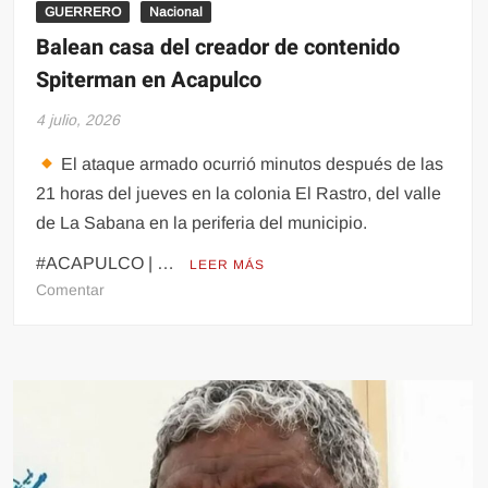
GUERRERO
Nacional
Balean casa del creador de contenido
Spiterman en Acapulco
4 julio, 2026
El ataque armado ocurrió minutos después de las
21 horas del jueves en la colonia El Rastro, del valle
de La Sabana en la periferia del municipio.
#ACAPULCO | …
LEER MÁS
en
Comentar
Balean
casa
del
creador
de
contenido
Spiterman