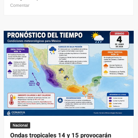
en
Comentar
El
diputado
Ricardo
Monreal
presentará
su
libro
“La
nueva
legislación
por
el
agua”
Nacional
Ondas tropicales 14 y 15 provocarán