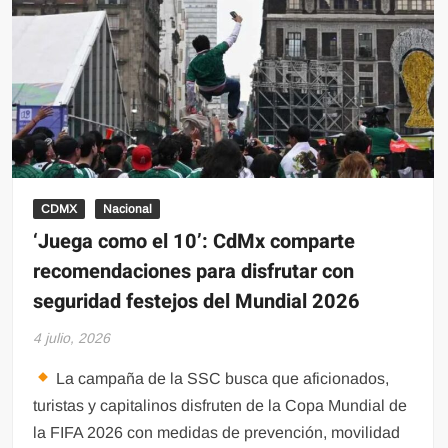
Inglaterra
en
el
Mundial
2026
CDMX
Nacional
‘Juega como el 10’: CdMx comparte
recomendaciones para disfrutar con
seguridad festejos del Mundial 2026
4 julio, 2026
La campaña de la SSC busca que aficionados,
turistas y capitalinos disfruten de la Copa Mundial de
la FIFA 2026 con medidas de prevención, movilidad