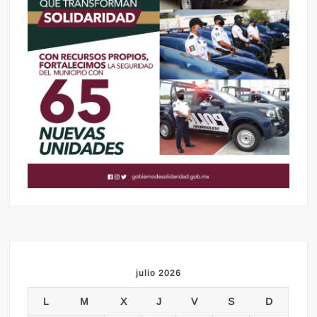
julio 2026
L
M
X
J
V
S
D