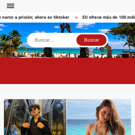
Saltar
al
co a prisión; ahora es tiktoker
EU ofrece más de 100 mdd po
contenido
Buscar