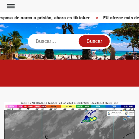
Saltar
al
a de narco a prisión; ahora es tiktoker
EU ofrece más de 10
contenido
Buscar