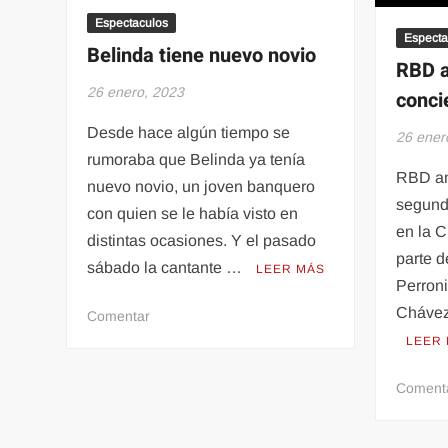
Espectaculos
Especta
Belinda tiene nuevo novio
RBD a
26 enero, 2023
conci
Desde hace algún tiempo se
26 ener
rumoraba que Belinda ya tenía
RBD an
nuevo novio, un joven banquero
segundo
con quien se le había visto en
en la 
distintas ocasiones. Y el pasado
parte d
sábado la cantante …
LEER MÁS
Perroni
Chávez
en
Comentar
Belinda
LEER
tiene
nuevo
Coment
novio