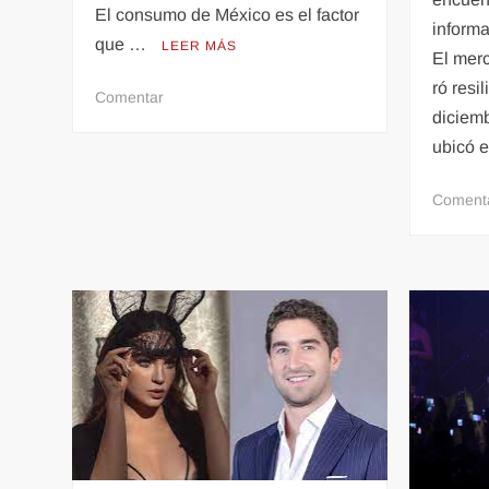
El consumo de México es el factor
informa
que …
LEER MÁS
El mer
ró resi
en
Comentar
diciem
México
ubicó 
resistirá
la
desaceleración
Coment
de
Estados
Unidos
gracias
al
consumo