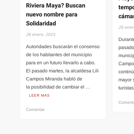
Riviera Maya? Buscan
temp
nuevo nombre para
cámar
Solidaridad
26 ener
26 enero, 2023
Durant
Autoridades buscarán el consenso
pasado 
de los habitantes del municipio
municip
para en un futuro llevarlo a cabo.
Campos
El pasado martes, la alcaldesa Lili
continú
Campos Miranda habló de
mayor s
la posibilidad de cambiar el …
turist
LEER MÁS
Coment
en
Comentar
¿Playa
del
Carmen