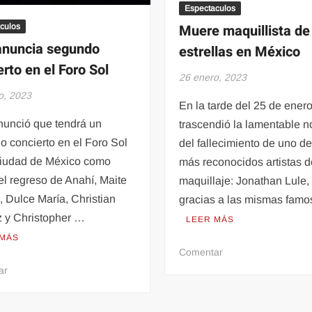
más
Espectaculos
bajo
Muere maquillista de
culos
en
nuncia segundo
estrellas en México
17
erto en el Foro Sol
años
26 enero, 2023
o, 2023
En la tarde del 25 de ener
unció que tendrá un
trascendió la lamentable no
 concierto en el Foro Sol
del fallecimiento de uno de
Ciudad de México como
más reconocidos artistas d
el regreso de Anahí, Maite
maquillaje: Jonathan Lule,
, Dulce María, Christian
gracias a las mismas fam
 y Christopher …
LEER MÁS
 MÁS
en
Comentar
Muere
en
ar
maquillista
RBD
de
anuncia