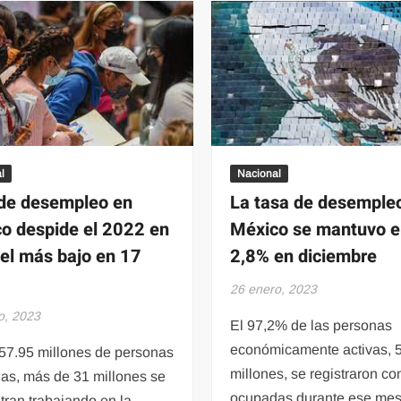
está
la
en
temporada
juego?
con
más
cámaras
de
seguridad
l
Nacional
de desempleo en
La tasa de desemple
o despide el 2022 en
México se mantuvo 
vel más bajo en 17
2,8% en diciembre
26 enero, 2023
o, 2023
El 97,2% de las personas
económicamente activas, 
 57.95 millones de personas
millones, se registraron c
as, más de 31 millones se
ocupadas durante ese mes
ran trabajando en la