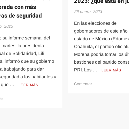
2023: ¿qué está en j
orada con más
26 enero, 2023
as de seguridad
En las elecciones de
o, 2023
gobernadores de este año 
e su informe semanal del
estado de México (Edomex
martes, la presidenta
Coahuila, el partido oficiali
al de Solidaridad, Lili
Morena podría tomar los úl
, informó que su gobierno
bastiones del partido cons
a trabajando para dar
PRI. Los …
LEER MÁS
eguridad a los habitantes y
en
Comentar
as que …
LEER MÁS
Elecciones
de
en
ar
México
Playa
en
del
2023:
Carmen
¿qué
lanza