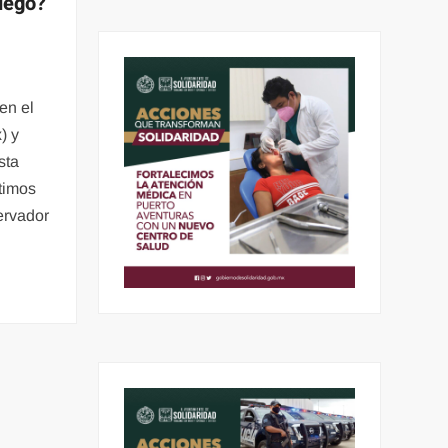
uego?
en el
) y
sta
timos
ervador