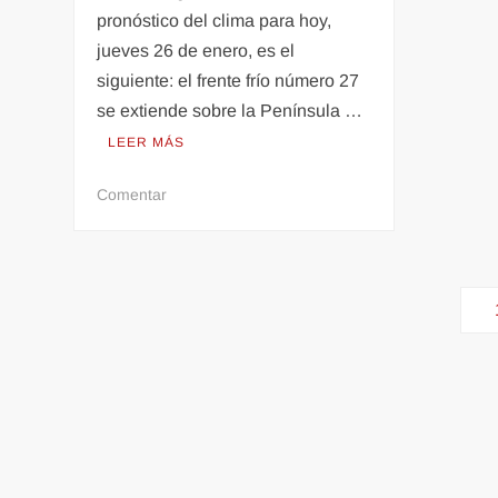
pronóstico del clima para hoy,
jueves 26 de enero, es el
siguiente: el frente frío número 27
se extiende sobre la Península …
LEER MÁS
en
Comentar
Frente
Frío
27
Paginación
se
extiende
de
sobre
entradas
Península
de
Yucatán