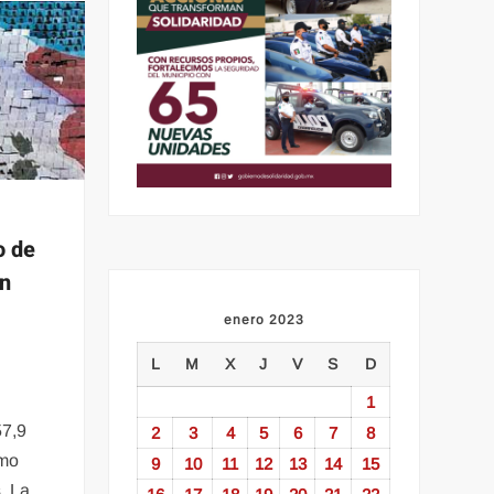
o de
en
enero 2023
L
M
X
J
V
S
D
1
57,9
2
3
4
5
6
7
8
omo
9
10
11
12
13
14
15
. La