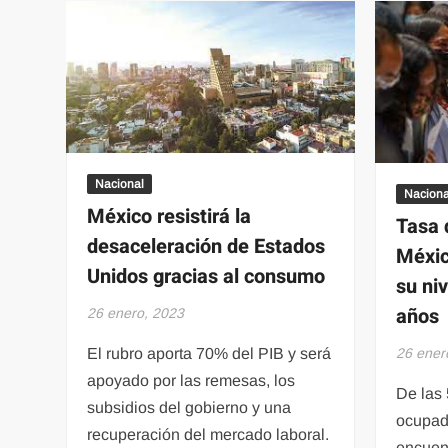
o
Riviera
Maya?
Buscan
nuevo
nombre
para
Solidaridad
Nacional
Naciona
México resistirá la
Tasa 
desaceleración de Estados
Méxic
Unidos gracias al consumo
su ni
años
26 enero, 2023
26 ener
El rubro aporta 70% del PIB y será
apoyado por las remesas, los
De las
subsidios del gobierno y una
ocupad
recuperación del mercado laboral.
encuent