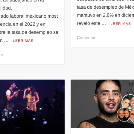
tasa de desempleo de Méx
lidad.
mantuvo en 2,8% en dicie
cado laboral mexicano most
reveló este …
liencia en el 2022 y en
LEER MÁS
bre la tasa de desempleo se
en
Comentar
en …
LEER MÁS
La
tasa
en
ar
de
Tasa
desempleo
de
de
desempleo
México
en
se
México
mantuvo
despide
en
el
2,8%
2022
en
en
diciembre
su
nivel