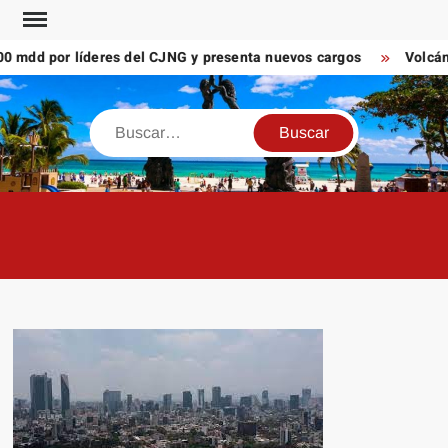
Saltar
al
dd por líderes del CJNG y presenta nuevos cargos
Volcán de
contenido
Buscar