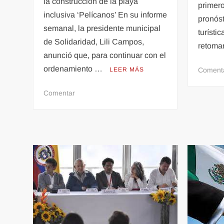
la construcción de la playa
primer
inclusiva ‘Pelícanos’ En su informe
pronós
semanal, la presidente municipal
turísti
de Solidaridad, Lili Campos,
retoma
anunció que, para continuar con el
ordenamiento …
Coment
LEER MÁS
en
Comentar
Demolerán
construcciones
irregulares
en
la
Quinta
avenida
de
Playa
del
Carmen