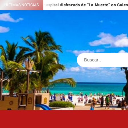
Saltar
tejado de un hospital disfrazado de “La Muerte” en Gales
ÚLTIMAS NOTICIAS
EE.
al
contenido
Buscar