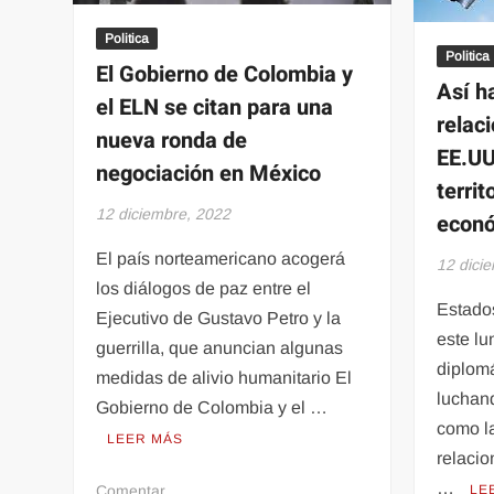
Politica
Politica
El Gobierno de Colombia y
Así h
el ELN se citan para una
relac
nueva ronda de
EE.UU
negociación en México
terri
12 diciembre, 2022
econ
El país norteamericano acogerá
12 dici
los diálogos de paz entre el
Estado
Ejecutivo de Gustavo Petro y la
este lu
guerrilla, que anuncian algunas
diplom
medidas de alivio humanitario El
luchan
Gobierno de Colombia y el …
como la
LEER MÁS
relaci
…
en
Comentar
LE