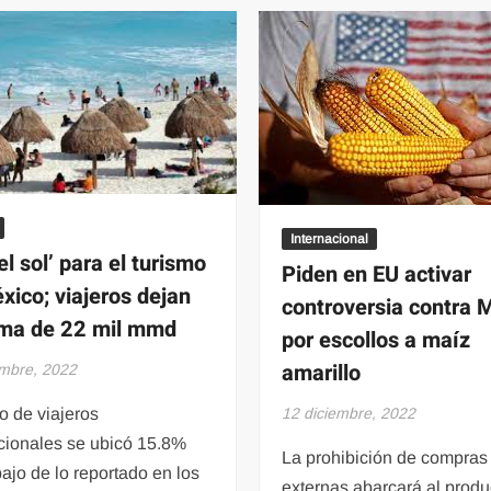
Legal
orgullo
Para
de
La
Solidaridad:
Colonia
Lili
Colosio
Campos*
De
Playa
Del
Carmen
Internacional
el sol’ para el turismo
Piden en EU activar
xico; viajeros dejan
controversia contra 
ma de 22 mil mmd
por escollos a maíz
amarillo
embre, 2022
bo de viajeros
12 diciembre, 2022
acionales se ubicó 15.8%
La prohibición de compras
ajo de lo reportado en los
externas abarcará al produ