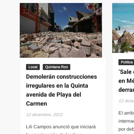
no
se
detiene:
Lili
Campos*
Politica
Local
Quintana Roo
‘Sale 
Demolerán construcciones
en Mé
irregulares en la Quinta
derra
avenida de Playa del
12 dici
Carmen
El arri
12 diciembre, 2022
intern
Lili Campos anunció que iniciará
por deb