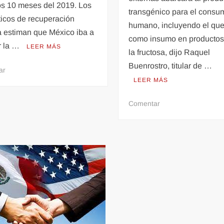
os 10 meses del 2019. Los
transgénico para el consu
ticos de recuperación
humano, incluyendo el que
ca estiman que México iba a
como insumo en producto
r la …
LEER MÁS
la fructosa, dijo Raquel
Buenrostro, titular de …
en
ar
LEER MÁS
‘Sale
el
en
Comentar
sol’
Piden
para
en
el
EU
turismo
activar
en
controversia
México;
contra
viajeros
México
dejan
por
derrama
escollos
de
a
22