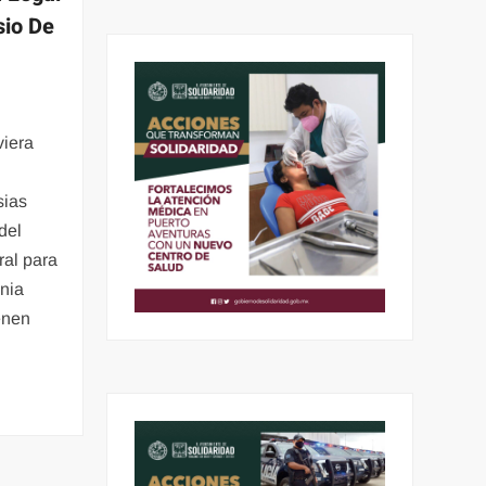
sio De
viera
sias
del
ral para
onia
enen