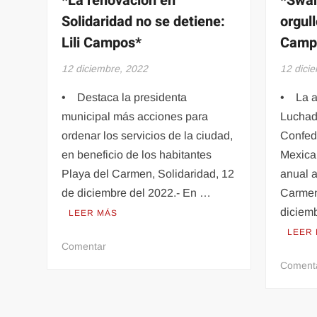
*La renovación en
*Swam
Solidaridad no se detiene:
orgull
Lili Campos*
Camp
12 diciembre, 2022
12 dici
• Destaca la presidenta
• La at
municipal más acciones para
Luchad
ordenar los servicios de la ciudad,
Confed
en beneficio de los habitantes
Mexican
Playa del Carmen, Solidaridad, 12
anual a
de diciembre del 2022.- En …
Carmen
diciem
LEER MÁS
LEER
en
Comentar
*La
Coment
renovación
en
Solidaridad