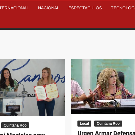
NTERNACIONAL
NACIONAL
ESPECTACULOS
TECNOLOG
Local
Quintana Roo
Quintana Roo
Urgen Armar Defensa