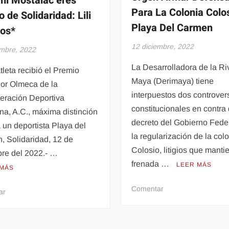
i Mostalac eres
Para La Colonia Colo
o de Solidaridad: Lili
Playa Del Carmen
os*
12 diciembre, 2022
embre, 2022
La Desarrolladora de la Ri
leta recibió el Premio
Maya (Derimaya) tiene
or Olmeca de la
interpuestos dos controver
eración Deportiva
constitucionales en contra 
a, A.C., máxima distinción
decreto del Gobierno Fede
 un deportista Playa del
la regularización de la col
, Solidaridad, 12 de
Colosio, litigios que manti
bre del 2022.- …
frenada …
LEER MÁS
 MÁS
en
Comentar
en
ar
Urgen
*Swami
Armar
Mostalac
Defensa
eres