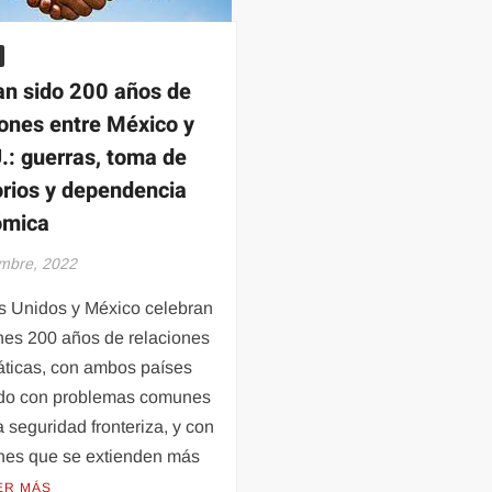
maíz
mil
amarillo
mmd
an sido 200 años de
iones entre México y
.: guerras, toma de
torios y dependencia
ómica
embre, 2022
s Unidos y México celebran
nes 200 años de relaciones
áticas, con ambos países
do con problemas comunes
 seguridad fronteriza, y con
ones que se extienden más
ER MÁS