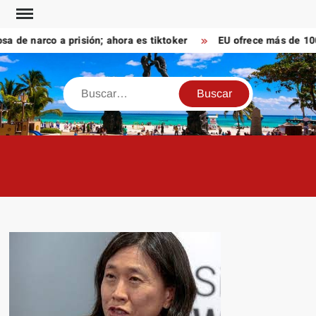
Saltar
al
e narco a prisión; ahora es tiktoker
EU ofrece más de 100 m
contenido
Buscar