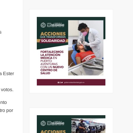
s
a Ester
 votos.
unto
tro por