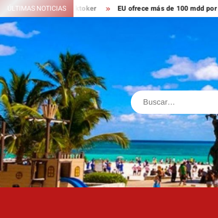
Saltar
n; ahora es tiktoker
ÚLTIMAS NOTICIAS
EU ofrece más de 100 mdd por líderes 
al
contenido
Buscar