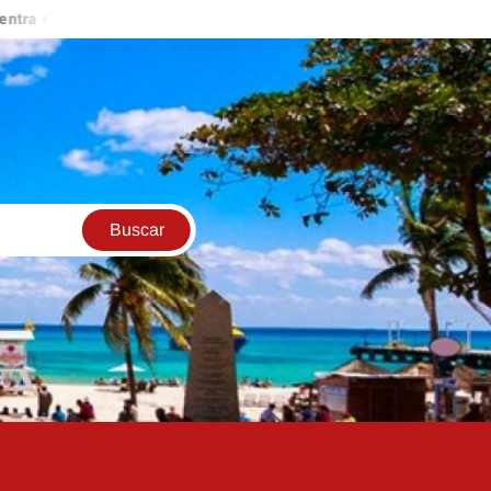
fase explosiva; Guatemala activa alerta anaranjada
Alerta po