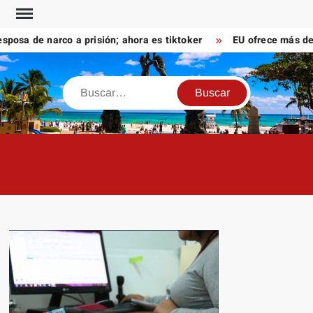
Saltar
al
a de narco a prisión; ahora es tiktoker
EU ofrece más de 10
contenido
Buscar