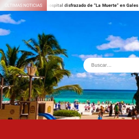
Saltar
 tejado de un hospital disfrazado de “La Muerte” en Gales
ÚLTIMAS NOTICIAS
EE.
al
contenido
Buscar