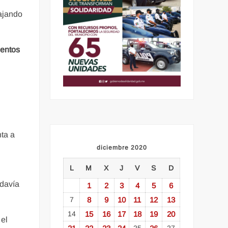
bajando
ientos
nta a
diciembre 2020
L
M
X
J
V
S
D
odavía
1
2
3
4
5
6
7
8
9
10
11
12
13
14
15
16
17
18
19
20
 el