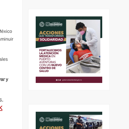
México
sminuir
ales
ar y
s.
K