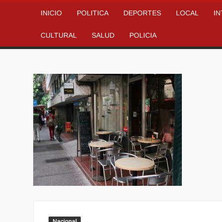
INICIO
POLITICA
DEPORTES
LOCAL
I
CULTURAL
SALUD
POLICIA
Nacional