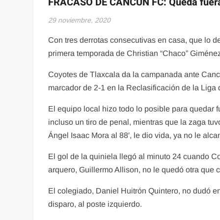
FRACASO DE CANCÚN FC: Queda fuera de
29 noviembre, 2020
Con tres derrotas consecutivas en casa, que lo de
primera temporada de Christian “Chaco” Giméne
Coyotes de Tlaxcala da la campanada ante Cancún
marcador de 2-1 en la Reclasificación de la Lig
El equipo local hizo todo lo posible para quedar f
incluso un tiro de penal, mientras que la zaga tu
Ángel Isaac Mora al 88′, le dio vida, ya no le alca
El gol de la quiniela llegó al minuto 24 cuando C
arquero, Guillermo Allison, no le quedó otra que c
El colegiado, Daniel Huitrón Quintero, no dudó e
disparo, al poste izquierdo.