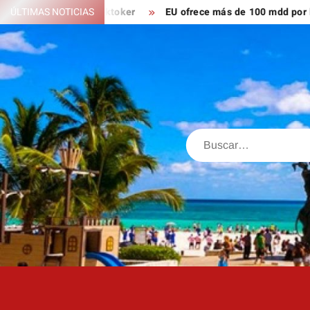
Saltar
n; ahora es tiktoker
ÚLTIMAS NOTICIAS
EU ofrece más de 100 mdd por líderes d
al
contenido
Buscar