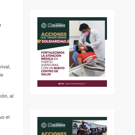
a
rival,
de
ión, al
vo el