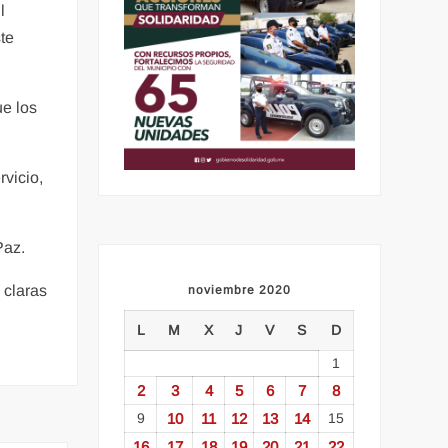
l
te
ue los
rvicio,
Paz.
 claras
noviembre 2020
L
M
X
J
V
S
D
1
2
3
4
5
6
7
8
9
10
11
12
13
14
15
16
17
18
19
20
21
22