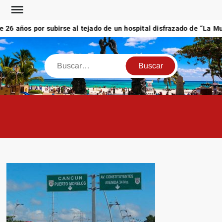
Saltar
al
6 años por subirse al tejado de un hospital disfrazado de “La Muer
contenido
Buscar