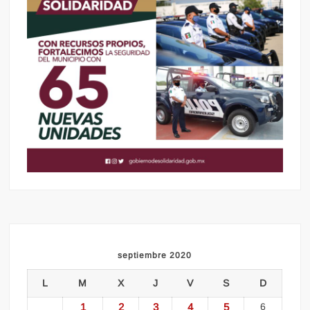
septiembre 2020
L
M
X
J
V
S
D
1
2
3
4
5
6