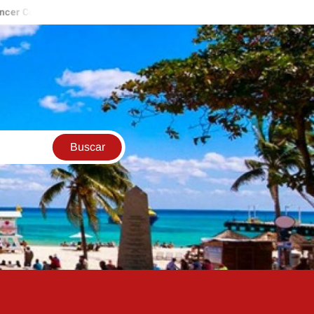
tney Clenney acepta que privo de la vida a su novio tras temer por