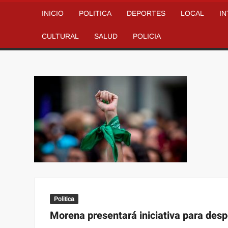
INICIO
POLITICA
DEPORTES
LOCAL
I
CULTURAL
SALUD
POLICIA
Politica
Morena presentará iniciativa para desp