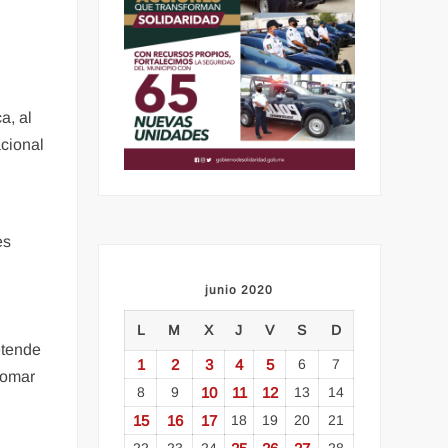
a, al
acional
junio 2020
L
M
X
J
V
S
D
etende
1
2
3
4
5
6
7
 tomar
8
9
10
11
12
13
14
15
16
17
18
19
20
21