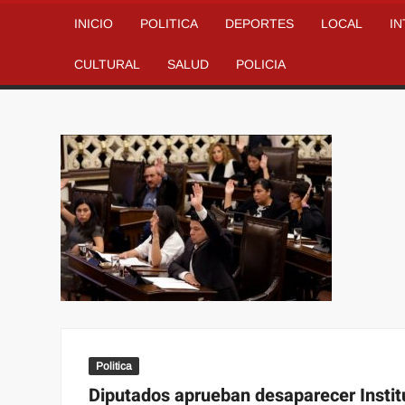
INICIO
POLITICA
DEPORTES
LOCAL
I
CULTURAL
SALUD
POLICIA
Politica
Diputados aprueban desaparecer Instit