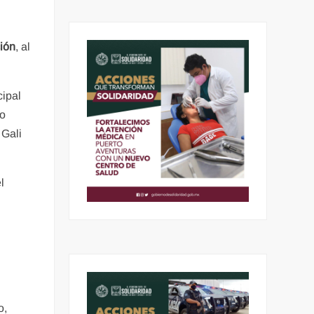
ción
, al
cipal
do
 Gali
l
s
o,