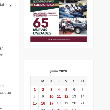
table y
ar
 en
junio 2020
L
M
X
J
V
S
D
ien
1
2
3
4
5
6
7
 ya que
8
9
10
11
12
13
14
15
16
17
18
19
20
21
PD