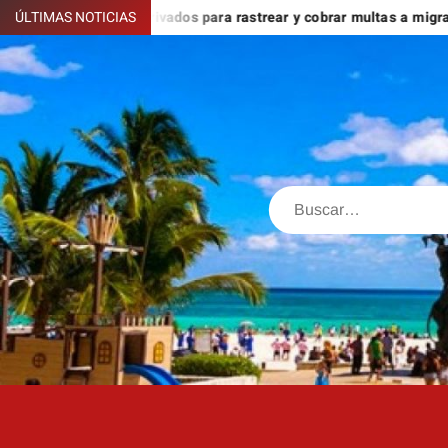
Saltar
 contratar a privados para rastrear y cobrar multas a migrantes d
ÚLTIMAS NOTICIAS
al
contenido
Buscar