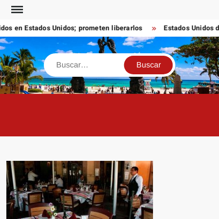
Saltar
al
s en Estados Unidos; prometen liberarlos
Estados Unidos dest
contenido
Buscar