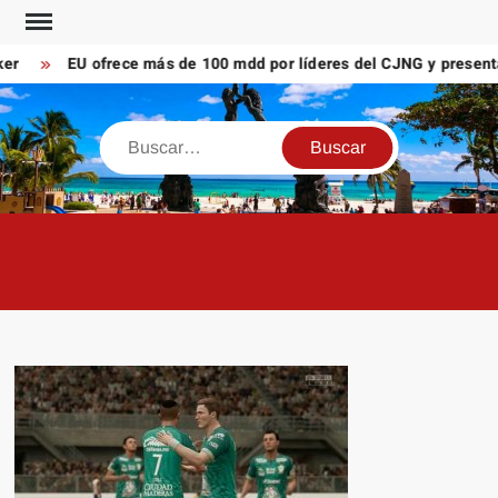
Saltar
al
EU ofrece más de 100 mdd por líderes del CJNG y presenta n
contenido
Buscar