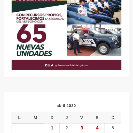
abril 2020
L
M
X
J
V
S
D
1
2
3
4
5