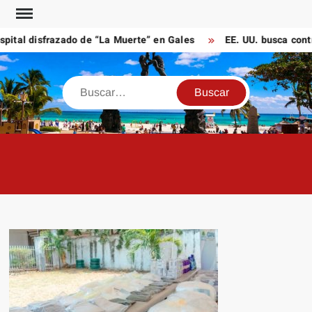
Saltar
al
ital disfrazado de “La Muerte” en Gales
EE. UU. busca contra
contenido
Buscar