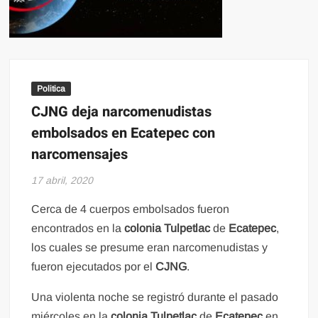
Politica
CJNG deja narcomenudistas
embolsados en Ecatepec con
narcomensajes
17 abril, 2020
Cerca de 4 cuerpos embolsados fueron
encontrados en la
colonia Tulpetlac
de
Ecatepec
,
los cuales se presume eran narcomenudistas y
fueron ejecutados por el
CJNG
.
Una violenta noche se registró durante el pasado
miércoles en la
colonia Tulpetlac
de
Ecatepec
en