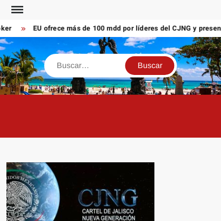
Saltar
al
r
EU ofrece más de 100 mdd por líderes del CJNG y presenta
contenido
Buscar