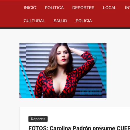
INICIO
POLITICA
DEPORTES
LOCAL
I
CULTURAL
SALUD
POLICIA
Deportes
FOTOS: Carolina Padrón presume CUER