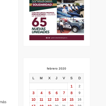
febrero 2020
L
M
X
J
V
S
D
1
2
3
4
5
6
7
8
9
10
11
12
13
14
15
16
 más