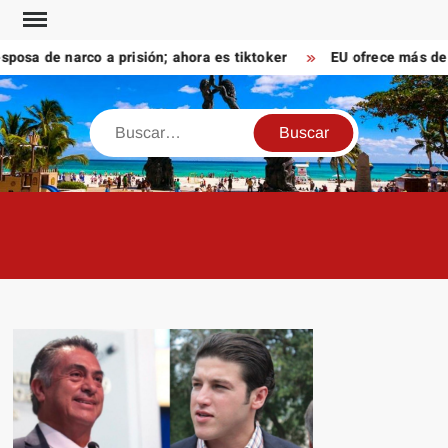
Saltar
al
a de narco a prisión; ahora es tiktoker
EU ofrece más de 10
contenido
Buscar