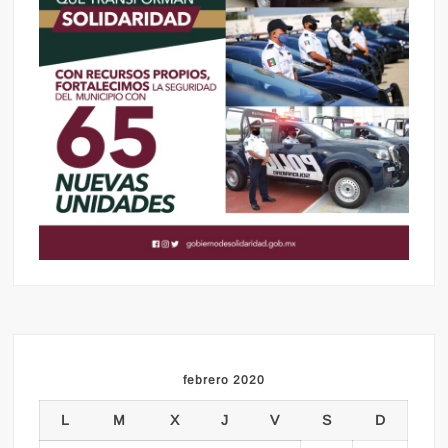
febrero 2020
L
M
X
J
V
S
D