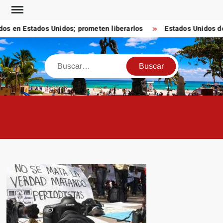
Saltar
al
 en Estados Unidos; prometen liberarlos
Estados Unidos desti
contenido
Buscar