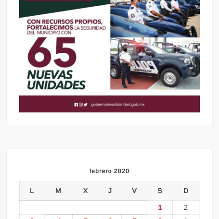
febrero 2020
L
M
X
J
V
S
D
1
2