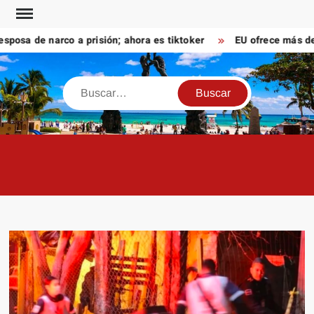
Saltar
al
sa de narco a prisión; ahora es tiktoker
EU ofrece más de 10
contenido
Buscar