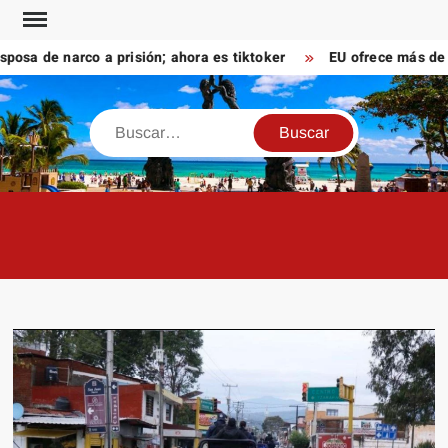
Saltar
al
a de narco a prisión; ahora es tiktoker
EU ofrece más de 10
contenido
Buscar