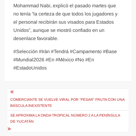
Mohammad Nabi, explicó el pasado martes que
no tenía “la certeza de que todos los jugadores y
el personal recibirán sus visados para Estados
Unidos”, aunque se mostró confiado en un
desenlace favorable.
#Selección #Irán #Tendrá #Campamento #Base
#Mundial2026 #En #México #No #En
#EstadoUnidos
Navegación
de
COMERCIANTE SE VUELVE VIRAL POR “PESAR” FRUTA CON UNA
BÁSCULA INEXISTENTE
entradas
SE APROXIMA LA ONDA TROPICAL NÚMERO 2 A LA PENÍNSULA
DE YUCATÁN