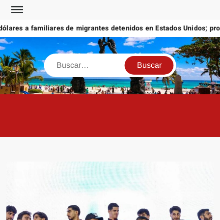
Saltar
al
ares a familiares de migrantes detenidos en Estados Unidos; promet
contenido
Buscar