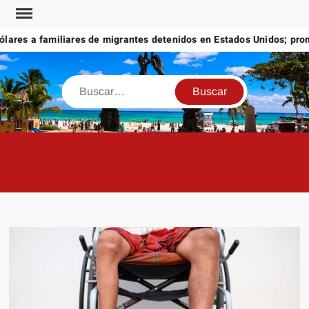
Saltar
al
res a familiares de migrantes detenidos en Estados Unidos; promet
contenido
Buscar