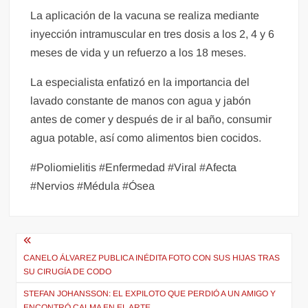
La aplicación de la vacuna se realiza mediante
inyección intramuscular en tres dosis a los 2, 4 y 6
meses de vida y un refuerzo a los 18 meses.
La especialista enfatizó en la importancia del
lavado constante de manos con agua y jabón
antes de comer y después de ir al baño, consumir
agua potable, así como alimentos bien cocidos.
#Poliomielitis #Enfermedad #Viral #Afecta
#Nervios #Médula #Ósea
Navegación
de
CANELO ÁLVAREZ PUBLICA INÉDITA FOTO CON SUS HIJAS TRAS
SU CIRUGÍA DE CODO
entradas
STEFAN JOHANSSON: EL EXPILOTO QUE PERDIÓ A UN AMIGO Y
ENCONTRÓ CALMA EN EL ARTE