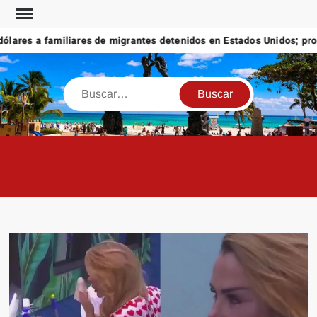
Saltar
al
ares a familiares de migrantes detenidos en Estados Unidos; promet
contenido
Buscar