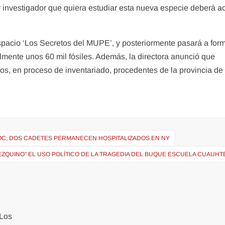
r investigador que quiera estudiar esta nueva especie deberá ac
spacio ‘Los Secretos del MUPE’, y posteriormente pasará a for
lmente unos 60 mil fósiles. Además, la directora anunció que
s, en proceso de inventariado, procedentes de la provincia de
OC; DOS CADETES PERMANECEN HOSPITALIZADOS EN NY
EZQUINO” EL USO POLÍTICO DE LA TRAGEDIA DEL BUQUE ESCUELA CUAUH
Los