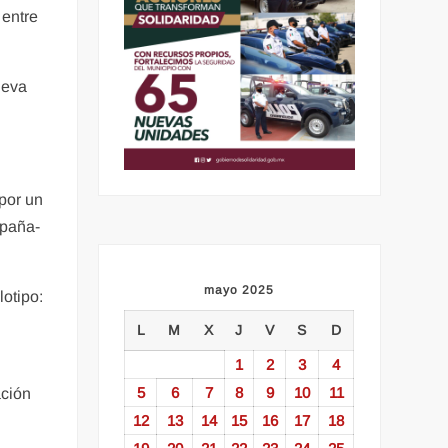
 entre
ueva
 por un
spaña-
mayo 2025
lotipo:
L
M
X
J
V
S
D
1
2
3
4
5
6
7
8
9
10
11
ación
12
13
14
15
16
17
18