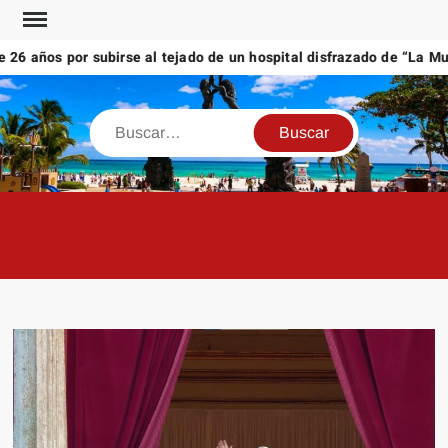
Saltar
al
6 años por subirse al tejado de un hospital disfrazado de “La Muer
contenido
Buscar