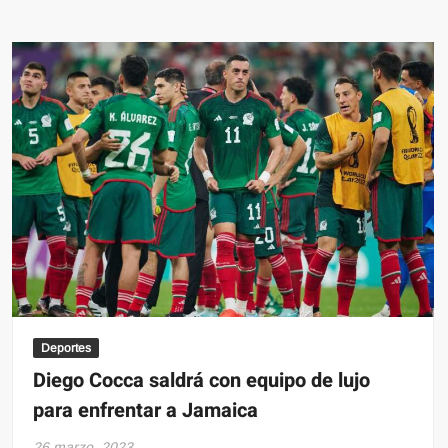
de
Max
Verstappen
lo
abandona
en
gasolinera,
tras
perder
carrera
Deportes
Diego Cocca saldrá con equipo de lujo
para enfrentar a Jamaica
26 marzo, 2023