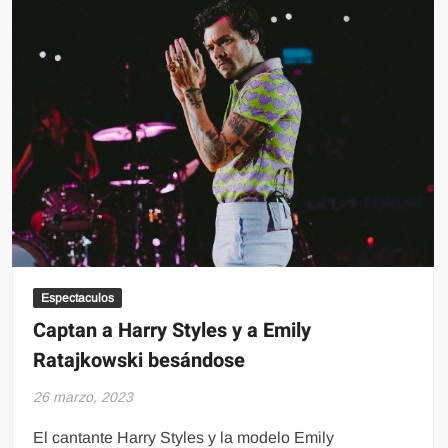
arrestado
por
agredir
a
una
mujer
Espectaculos
Captan a Harry Styles y a Emily
Ratajkowski besándose
26 marzo, 2023
El cantante Harry Styles y la modelo Emily