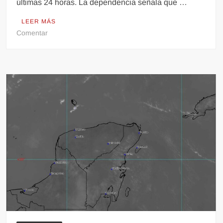
últimas 24 horas. La dependencia señala que …
LEER MÁS
en
Comentar
El
Popocatépetl
registra
235
exhalaciones
en
24
horas