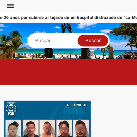
Saltar
al
6 años por subirse al tejado de un hospital disfrazado de “La Muer
contenido
Buscar