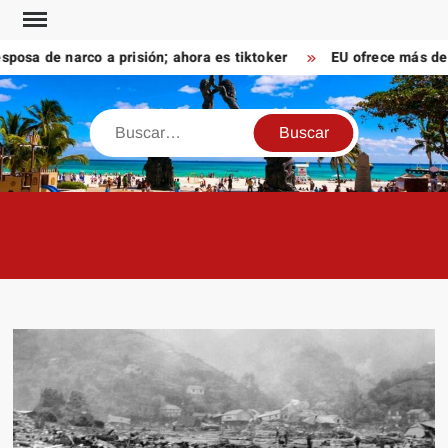
Saltar
al
a de narco a prisión; ahora es tiktoker
EU ofrece más de 10
contenido
Buscar