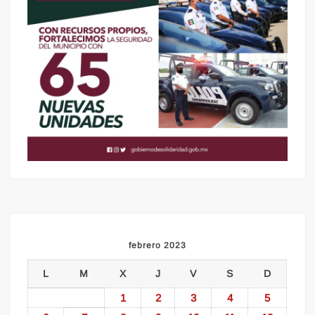
febrero 2023
L
M
X
J
V
S
D
1
2
3
4
5