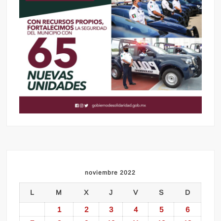
noviembre 2022
L
M
X
J
V
S
D
1
2
3
4
5
6