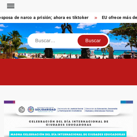
Saltar
al
a de narco a prisión; ahora es tiktoker
EU ofrece más de 10
contenido
Buscar