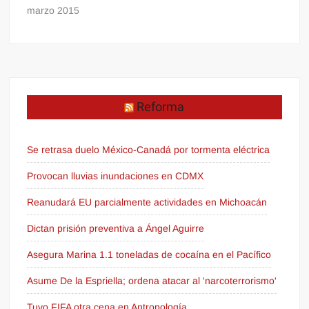
marzo 2015
Reforma
Se retrasa duelo México-Canadá por tormenta eléctrica
Provocan lluvias inundaciones en CDMX
Reanudará EU parcialmente actividades en Michoacán
Dictan prisión preventiva a Ángel Aguirre
Asegura Marina 1.1 toneladas de cocaína en el Pacífico
Asume De la Espriella; ordena atacar al 'narcoterrorismo'
Tuvo FIFA otra cena en Antropología